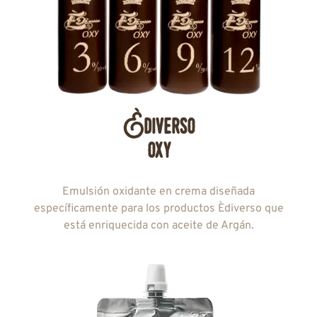
Èdiverso
oxy
Emulsión oxidante en crema diseñada
específicamente para los productos Èdiverso que
está enriquecida con aceite de Argán.