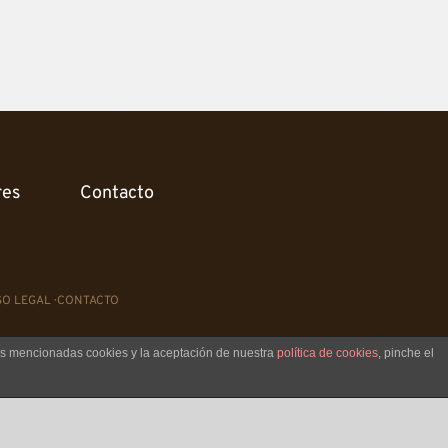
res
Contacto
SO LEGAL
·
CONTACTO
las mencionadas cookies y la aceptación de nuestra
política de cookies
, pinche el