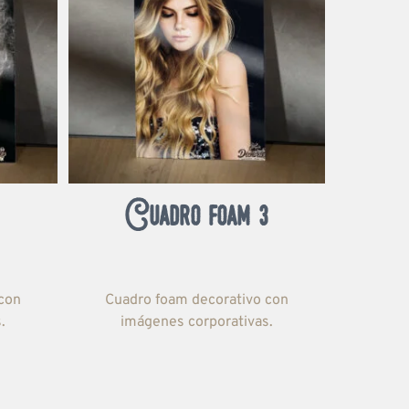
Cuadro foam 3
con
Cuadro foam decorativo con
.
imágenes corporativas.